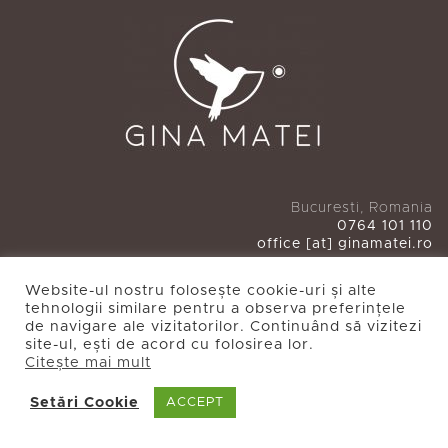
Bucuresti, Romania
0764 101 110
office [at] ginamatei.ro
Website-ul nostru folosește cookie-uri și alte
tehnologii similare pentru a observa preferințele
de navigare ale vizitatorilor. Continuând să vizitezi
© copyright 2020
0764 101 110
site-ul, ești de acord cu folosirea lor.
Citește mai mult
0764 101 110
Setări Cookie
ACCEPT