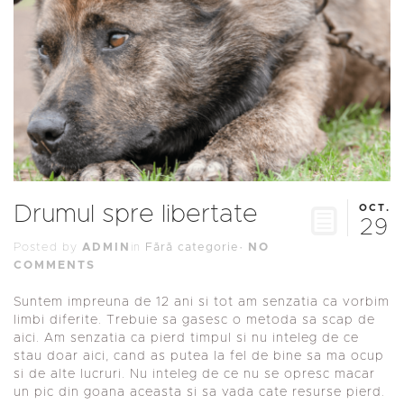
Drumul spre libertate
OCT.
29
Posted by
ADMIN
in
Fără categorie
·
NO
COMMENTS
Suntem impreuna de 12 ani si tot am senzatia ca vorbim
limbi diferite. Trebuie sa gasesc o metoda sa scap de
aici. Am senzatia ca pierd timpul si nu inteleg de ce
stau doar aici, cand as putea la fel de bine sa ma ocup
si de alte lucruri. Nu inteleg de ce nu se opresc macar
un pic din goana aceasta si sa vada cate resurse pierd.