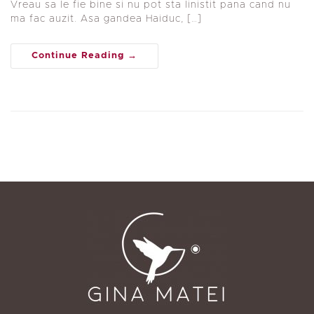
Vreau sa le fie bine si nu pot sta linistit pana cand nu
ma fac auzit. Asa gandea Haiduc, […]
Continue Reading