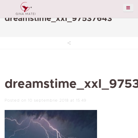
dreamstime_xxl_97537643
dreamstime_xxl_975
Posted on 10 septembrie 2018 at 15:49